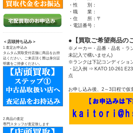
・性 別：
・職 業：
・住 所：〒
・電話番号：
●【買取ご希望商品の
＜店頭持ち込み＞
1.査定お申込み
※メーカー・品番・品名・ラ
タムタム買取受付店舗に商品をお持
未記入で構いません)
込ください。ご来店頂く際は身分証
※ランクは下記コンディショ
明書をご持参ください。
・記入例 ⇒ KATO 10-261 
点
お申し込み後、2～3日程で仮
2.商品の査定
専門スタッフが査定致します