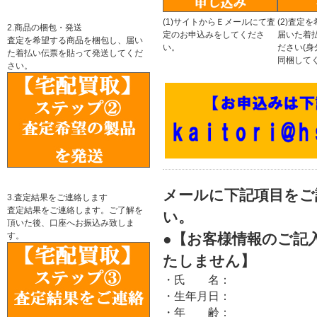
(1)サイトからＥメールにて査
(2)査定
2.商品の梱包・発送
定のお申込みをしてくださ
届いた着
査定を希望する商品を梱包し、届い
い。
ださい(
た着払い伝票を貼って発送してくだ
同梱してく
さい。
メールに下記項目をご
3.査定結果をご連絡します
査定結果をご連絡します。ご了解を
い。
頂いた後、口座へお振込み致しま
す。
●【お客様情報のご記
たしません】
・氏 名：
・生年月日：
・年 齢：