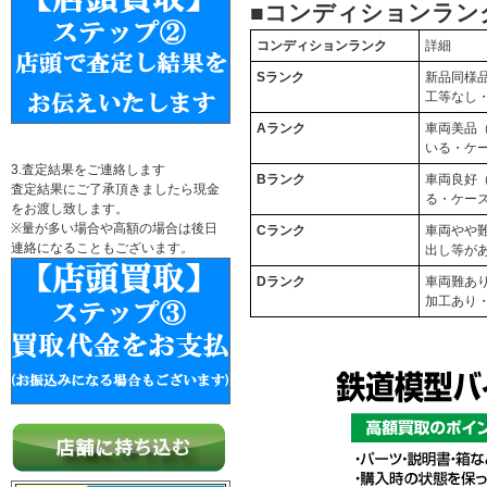
■コンディションラン
コンディションランク
詳細
Sランク
新品同様
工等なし
Aランク
車両美品
いる・ケ
3.査定結果をご連絡します
Bランク
車両良好
査定結果にご了承頂きましたら現金
る・ケー
をお渡し致します。
※量が多い場合や高額の場合は後日
Cランク
車両やや
連絡になることもございます。
出し等が
Dランク
車両難あ
加工あり